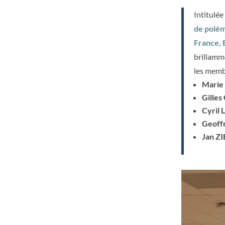
Intitulée
de polém
France, 
brillamm
les memb
Mari
Gille
Cyril
Geoff
Jan Z