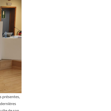
s présentes,
 dernières
 suite de son