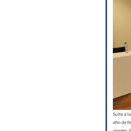
Suite à l
afin de f
années.