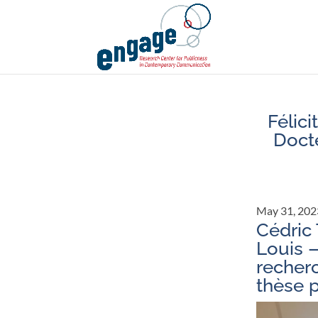
Félici
Doct
May 31, 202
Cédric 
Louis 
recher
thèse p