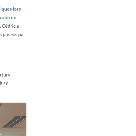
tiques lors
ratie en
, Cédric a
ns posées par
u jury
 jury