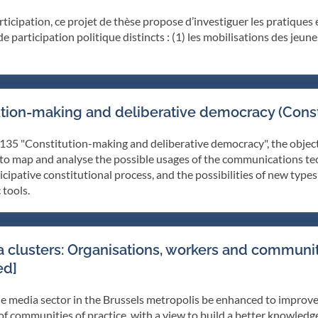
articipation, ce projet de thèse propose d’investiguer les pratiques
rticipation politique distincts : (1) les mobilisations des jeunes a
tion-making and deliberative democracy (Cons
35 "Constitution-making and deliberative democracy", the object
s to map and analyse the possible usages of the communications t
rticipative constitutional process, and the possibilities of new typ
 tools.
 clusters: Organisations, workers and communiti
ed]
e media sector in the Brussels metropolis be enhanced to improve 
of communities of practice, with a view to build a better knowledge