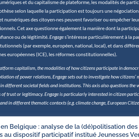
umériques et du capitalisme de plateforme, les modalités de partici
thèse selon laquelle la participation est toujours une négociation
et numériques des citoyen·nes peuvent favoriser ou empêcher leur
ionnels. Cet axe questionne également la manière dont la particip
fiance ou de légitimité.
Engage
s’intéresse particulièrement à la pa
itutionnels (par exemple, européen, national, local), et dans diffé
nes européennes (ICE), les réformes constitutionnelles).
platform capitalism, the modalities of how citizens participate in demo
iation of power relations, Engage sets out to investigate how citizens’ m
n different societal fields and institutions. This axis also questions th
s of trust or legitimacy. Engage is particularly interested in citizen part
), and in different thematic contexts (e.g. climate change, European Citize
n Belgique : analyse de la (dé)politisation des
·s au dispositif participatif institué Jeunesses V