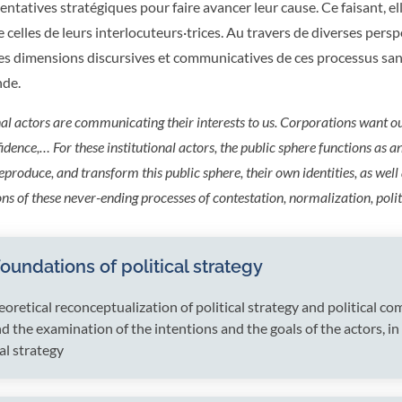
tentatives stratégiques pour faire avancer leur cause. Ce faisant, 
que celles de leurs interlocuteurs·trices. Au travers de diverses pe
es dimensions discursives et communicatives de ces processus sans
nde.
nal actors are communicating their interests to us. Corporations want ou
dence,… For these institutional actors, the public sphere functions as a
reproduce, and transform this public sphere, their own identities, as well 
 of these never-ending processes of contestation, normalization, polit
foundations of political strategy
eoretical reconceptualization of political strategy and political 
nd the examination of the intentions and the goals of the actors, in
cal strategy