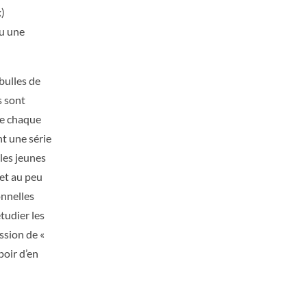
x)
ou une
 bulles de
s sont
ue chaque
t une série
 les jeunes
 et au peu
onnelles
tudier les
ession de «
poir d’en