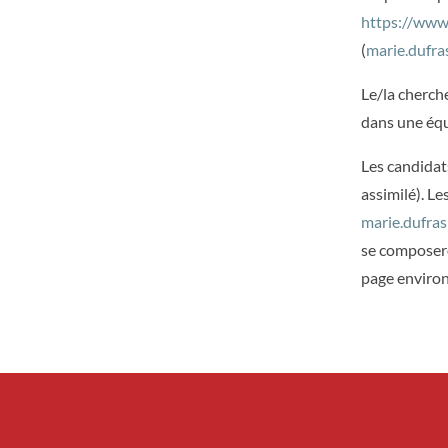
https://www.
(
marie.dufra
Le/la cherch
dans une équ
Les candidat
assimilé). L
marie.dufra
se composero
page environ