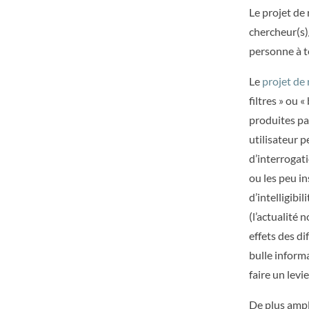
Le projet de
chercheur(s)
personne à t
Le
projet d
filtres » ou 
produites pa
utilisateur 
d’interrogati
ou les peu i
d’intelligibi
(l’actualité
effets des di
bulle informa
faire un levi
De plus ampl