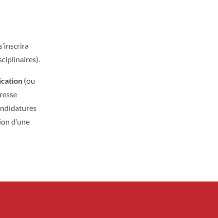
’inscrira
ciplinaires).
ication
(ou
dresse
candidatures
ion d’une