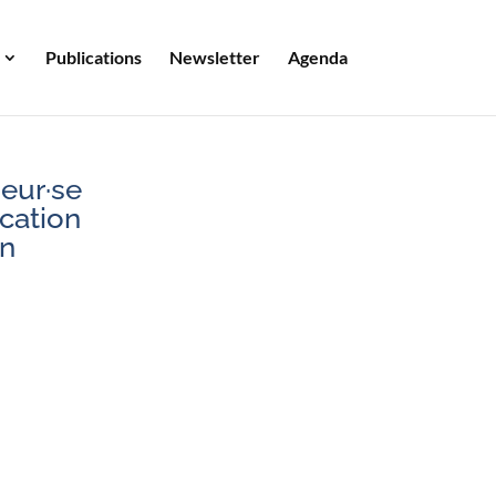
Publications
Newsletter
Agenda
heur·se
cation
on