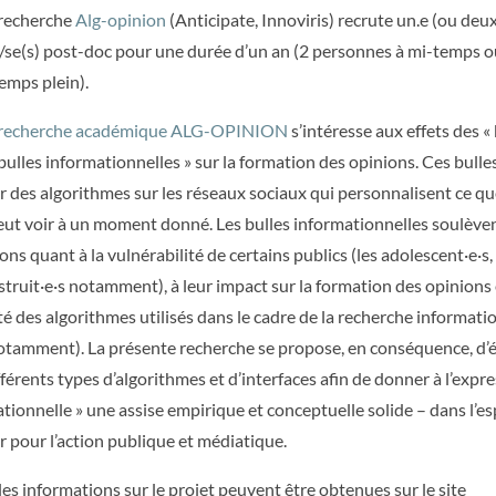
 recherche
Alg-opinion
(Anticipate, Innoviris) recrute un.e (ou deu
/se(s) post-doc pour une durée d’un an (2 personnes à mi-temps 
emps plein).
e recherche académique ALG-OPINION
s’intéresse aux effets des «
« bulles informationnelles » sur la formation des opinions. Ces bulle
r des algorithmes sur les réseaux sociaux qui personnalisent ce q
peut voir à un moment donné. Les bulles informationnelles soulèven
ons quant à la vulnérabilité de certains publics (les adolescent·e·s,
nstruit·e·s notamment), à leur impact sur la formation des opinions
lité des algorithmes utilisés dans le cadre de la recherche informati
 notamment). La présente recherche se propose, en conséquence, d’é
fférents types d’algorithmes et d’interfaces afin de donner à l’expr
tionnelle » une assise empirique et conceptuelle solide – dans l’es
er pour l’action publique et médiatique.
es informations sur le projet peuvent être obtenues sur le site