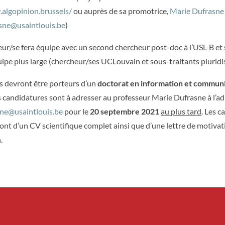
algopinion.brussels/
ou auprès de sa promotrice,
Marie Dufrasne
sne@usaintlouis.be
)
eur/se fera équipe avec un second chercheur post-doc à l’USL-B et s
ipe plus large (chercheur/ses UCLouvain et sous-traitants pluridis
s devront être porteurs d’un
doctorat en information et commun
es candidatures sont à adresser au professeur Marie Dufrasne à l’a
sne@usaintlouis.be
pour le
20 septembre 2021
au plus tard
. Les 
nt d’un CV scientifique complet ainsi que d’une lettre de motivat
.